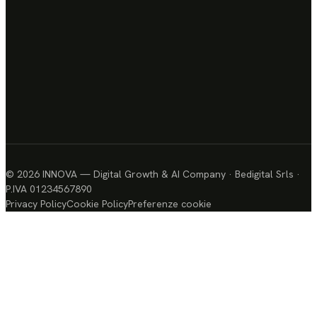
Parker
Yachts
Avec
consulting
Azienda
Vinicola
Piandaccoli
Azzurra
Yachting
Baccistile
©
2026
INNOVA — Digital Growth & AI Company · Bedigital Srls ·
Barilla
P.IVA 01234567890
/
Privacy Policy
Cookie Policy
Preferenze cookie
Mulino
Bianco
BE
Marmi
Bisou
Bags