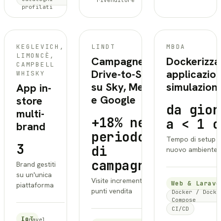
rivenditore
profilati
LINDT
MBDA
KEGLEVICH,
LINDT
MBDA
LIMONCÈ,
Campagne
Dockerizza
CAMPBELL
Drive-to-Store
applicazion
WHISKY
su Sky, Meta
simulazion
App in-
e Google
store
da gior
multi-
+18% nel
a < 1 o
brand
periodo
Tempo di setup d
3
di
nuovo ambiente
campagna
Brand gestiti
su un'unica
Visite incrementali ai
Web & Larave
piattaforma
punti vendita
Docker / Docke
Compose
CI/CD
IoT
Laravel