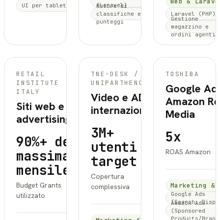
Web & Larave
(Laravel)
UI per tablet
Motore di
classifiche e
Laravel (PHP)
Gestione
punteggi
magazzino e
ordini agenti
TNE-DESK /
TOSHIBA
RETAIL
TNE-DESK /
TOSHIBA
UNIPARTHENOPE
INSTITUTE
UNIPARTHENOPE
Google Ad
ITALY
Video e ADV
Amazon Ret
Siti web e
internazionale
Media
advertising
3M+
5x
90%+ del
utenti in
massimale
ROAS Amazon
target
mensile
Copertura
Budget Grants
Marketing & 
complessiva
Google Ads
utilizzato
(Search, Displ
Amazon Ads
(Sponsored
Products/Brand