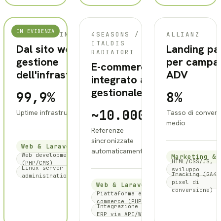
IN EVIDENZA
4SEASONS
ALLIANZ
STOSA CUCINE
4SEASONS /
ALLIANZ
/ ITALDIS
ITALDIS
Dal sito web alla
Landing pa
RADIATORI
RADIATORI
gestione
per campa
E-commerce
dell'infrastruttura
ADV
integrato al
gestionale
99,9%
8%
~10.000
Uptime infrastruttura
Tasso di conver
medio
Referenze
sincronizzate
Web & Laravel
automaticamente
Web development
Marketing & 
HTML/CSS/JS,
(PHP/CMS)
Linux server
sviluppo
Tracking (GA4,
administration
lightweight
pixel di
Web & Laravel
conversione)
Piattaforma e-
commerce (PHP)
Integrazione
ERP via API/WS