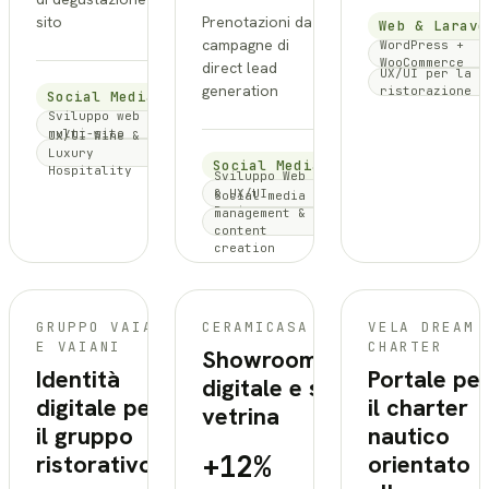
sito
Prenotazioni da
Web & Larave
campagne di
WordPress +
WooCommerce
direct lead
UX/UI per la
generation
ristorazione
Social Media
Sviluppo web
multi-sito
UX/UI Wine &
Luxury
Social Media
Hospitality
Sviluppo Web
& UX/UI
Social media
Design
management &
content
creation
GRUPPO VAIANI
CERAMICASA
VELA DREAM
E VAIANI
CHARTER
Showroom
Identità
Portale pe
digitale e sito
digitale per
il charter
vetrina
il gruppo
nautico
+12%
ristorativo
orientato