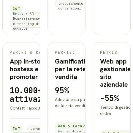
tracciamento
IoT
conversioni
Unity / AR
Foundation
Riconoscimento
e tracking di
oggetti
PERONI
PERRIGO
PERONI & RAFFO
PERRIGO
PETRIS
&
App in-store per
Gamification
Web app
RAFFO
hostess e
per la rete
gestionale
promoter
vendita
sito
aziendale
10.000+ per
95%
-55%
attivazione
Adozione da parte
della rete vendita
Tempo di gestio
Contatti raccolti
ordini
Web & Laravel
IoT
Laravel (PHP)
Web application