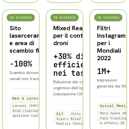
IN EVIDENZA
IN EVIDENZA
IN EVIDENZA
SISAL
MBDA
MBDA
SISAL
Sito
Mixed Reality
Filtri
laserceramics.eu
per il controllo
Instagram
e area di
droni
per i
scambio file
Mondiali
+30% di
2022
-100%
efficienza
1M+
nei task
Scambio documentale via
canali non tracciati
Impression
Riduzione del carico
generate dai filtri
cognitivo dell'operatore
(valutazione UX)
Web & Laravel
Social Media
Laravel (PHP)
Area riservata con
Meta Spark AR
IoT
Unity / MRTK
gestione ruoli
Face tracking
Visori Mixed
e effetti 3D
Reality (HoloLens)