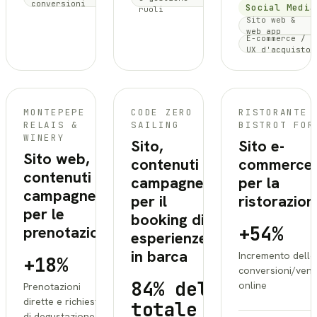
conversioni
Social Media
ruoli
Sito web &
web app
E-commerce /
UX d'acquisto
MONTEPEPE
CODE ZERO
RISTORANTE
RELAIS &
SAILING
BISTROT FOR
WINERY
Sito,
Sito e-
Sito web,
contenuti e
commerce
contenuti e
campagne
per la
campagne
per il
ristorazion
per le
booking di
+54%
prenotazioni
esperienze
in barca
Incremento delle
+18%
conversioni/vend
84% del
online
Prenotazioni
dirette e richieste
totale
di degustazione da