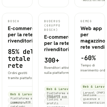
multi-offerta
BOSCH
BOSCH
BUDERUS
GEMEG
(GRUPPO
E-commerce
Web app
BOSCH)
per la rete
per
E-commerce
rivenditori
magazzino 
per la rete
rete vendi
rivenditori
85% del
-60%
totale
300+
rete
Tempo di
Rivenditori attivi
inserimento ordi
sulla piattaforma
Ordini gestiti
tramite piattaforma
Web & Larave
Web & Laravel
Laravel (PHP)
Piattaforma e-
Web & Laravel
Gestione
Gestione
commerce B2B
Piattaforma e-
giacenze e
listini e
commerce B2B
Listini e
movimentazioni
profili
cataloghi