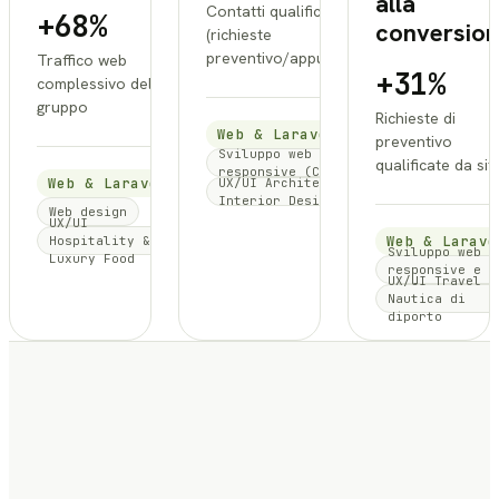
alla
Contatti qualificati
+68%
conversio
(richieste
preventivo/appuntamenti)
Traffico web
+31%
complessivo del
gruppo
Richieste di
Web & Laravel
preventivo
Sviluppo web
qualificate da sit
responsive (CMS)
Web & Laravel
UX/UI Architettura &
Interior Design
Web design
UX/UI
Web & Larave
Hospitality &
Sviluppo web
Luxury Food
responsive e
UX/UI Travel &
performance
Nautica di
diporto