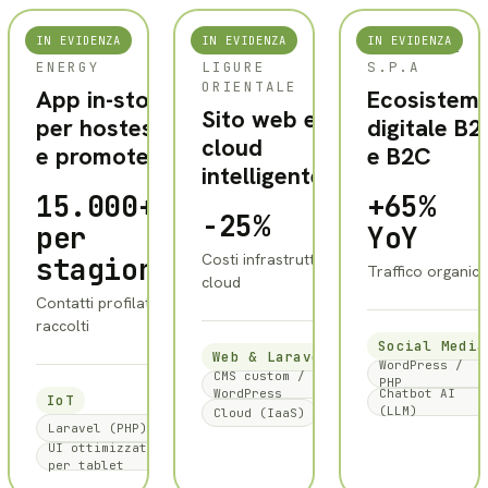
IN EVIDENZA
IN EVIDENZA
IN EVIDENZA
ALPERIA
ADSP MAR
FRASCHERI
ENERGY
LIGURE
S.P.A
ORIENTALE
App in-store
Ecosistem
Sito web e
per hostess
digitale B2
cloud
e promoter
e B2C
intelligente
15.000+
+65%
-25%
per
YoY
Costi infrastruttura
stagione
Traffico organic
cloud
Contatti profilati
raccolti
Social Media
Web & Laravel
WordPress /
CMS custom /
PHP
WordPress
Chatbot AI
IoT
(LLM)
Cloud (IaaS)
Laravel (PHP)
UI ottimizzata
per tablet