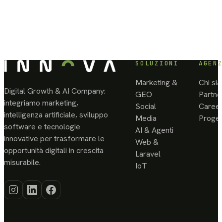
Energy
Altamoda
Parlaci del progetto
Italia
ASL
Scopri le soluzioni
1
Massa
SOLUZIONI
AGEN
Carrara
Marketing &
Chi si
ASL
Digital Growth & AI Company:
GEO
Partne
5
integriamo marketing,
Social
Caree
La
intelligenza artificiale, sviluppo
Media
Proget
Spezia
software e tecnologie
AI & Agenti
Asmiu
innovative per trasformare le
Web &
S.p.A
opportunità digitali in crescita
Laravel
Assidim
misurabile.
IoT
Associazione
Industriali
Massa
Carrara
Austin