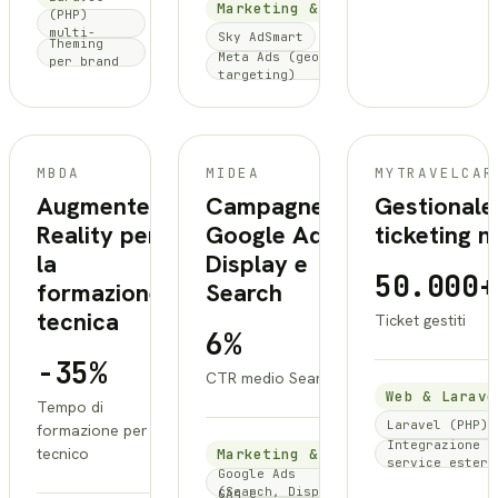
Marketing & GEO
(PHP)
multi-
Sky AdSmart
Theming
tenant
Meta Ads (geo-
per brand
targeting)
MBDA
MYTRAVELCARD
MBDA
MIDEA
MYTRAVELCAR
Augmented
Campagne
Gestionale
Reality per
Google Ads
ticketing n
la
Display e
50.000+
formazione
Search
tecnica
Ticket gestiti
6%
-35%
CTR medio Search
Web & Larave
Tempo di
Laravel (PHP)
formazione per
Integrazione w
tecnico
Marketing & GEO
service estern
Google Ads
(Search, Display)
GA4 e