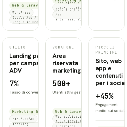
Marketing & GEO
Produzione e
Web & Laravel
post-produzione
Meta Ads / Google
video
WordPress
Ads
Google Ads /
internazionali
Google Ad Grants
UTILIO
UTILIO
VODAFONE
PICCOLI
PRINCIPI
Landing page
Area
Sito, web
per campagne
riservata
app e
ADV
marketing
contenuti
7%
500+
per i social
Tasso di conversione
Utenti attivi gestiti
+45%
Engagement
medio sui social
Marketing & GEO
Web & Laravel
Web application
HTML/CSS/JS
(PHP/Laravel)
Autenticazione
Tracking
e gestione