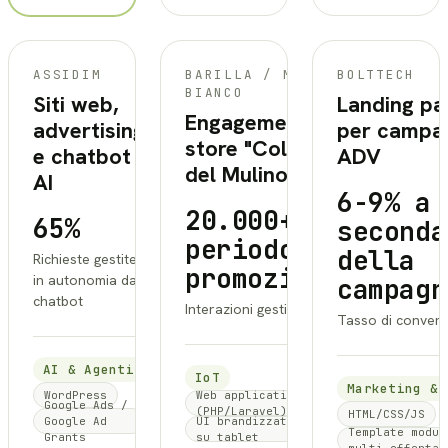
BARILLA
BOLTTECH
ASSIDIM
BARILLA / MULINO
BOLTTECH
/
BIANCO
Siti web,
Landing pa
MULINO
Engagement in-
advertising
per campa
BIANCO
store "Colazione
e chatbot
ADV
del Mulino"
AI
6-9% a
20.000+ nel
65%
seconda
periodo
della
Richieste gestite
promozionale
in autonomia dal
campagn
chatbot
Interazioni gestite
Tasso di conver
AI & Agenti
IoT
Marketing & 
WordPress
Web application
Google Ads /
(PHP/Laravel)
HTML/CSS/JS
Google Ad
UI brandizzata per uso
Template modul
Grants
su tablet